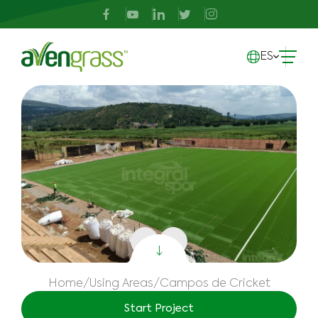
ES
Home
/
Using Areas
/
Campos de Cricket
Start Project