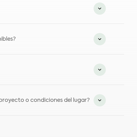
 Tanto las aplicaciones de césped natural
nte la construcción de un campo de golf, se
rentes niveles de habilidad. Nuestros
ibles?
ificultades para jugadores experimentados
conceptos de diseño ecológico, técnicas de
un futuro mejor.
e él. Sin embargo, si la superficie es de
proyecto o condiciones del lugar?
rava para un drenaje adecuado. Luego, se
 las áreas restantes. Finalmente, se
 o condiciones del lugar?