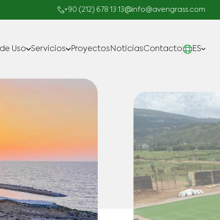
+90 (212) 678 13 13
info@avengrass.com
 de Uso
Servicios
Proyectos
Noticias
Contacto
ES
Fabricar
Proyectos llave en Mano