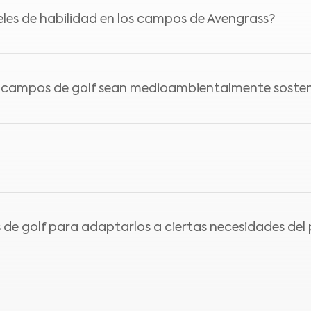
strucción de un campo de golf es extremadamente crítica.
veles de habilidad en los campos de Avengrass?
te contexto. Al decidir qué tipo de césped utilizar dura
diseñados a propósito para acomodar a jugadores de dife
s campos de golf sean medioambientalmente sosten
s de todos los niveles de habilidad, ya que presentan d
bles para los amateurs.
del medio ambiente. Nuestros campos de golf utilizan 
ostenible para reducir su impacto ambiental y promover 
es de hormigón, puedes aplicar el campo directamente sobr
de golf para adaptarlos a ciertas necesidades del 
l césped natural a una profundidad de 10 cm y colocar g
reparada. Se instala una alfombra de césped sintético en
golf para adaptarlos a ciertas necesidades del proyecto