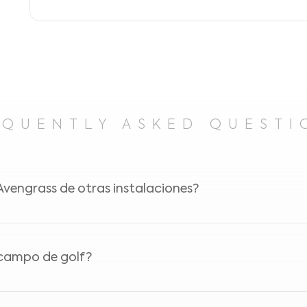
EQUENTLY ASKED QUESTI
Avengrass de otras instalaciones?
ass son famosos por su calidad extraordinaria y dedica
n campo de golf?
 al fusionar una belleza natural espectacular con diseño