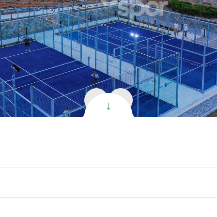
sped Artificial
oGrass
sped Super C PR
sped Super V PR
clusive Césped
ificial
l Césped de Fútbol
oduct