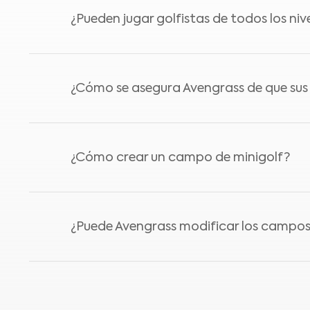
La elección del césped utilizado en la con
¿Pueden jugar golfistas de todos los ni
como sintético son opciones populares en es
deben tener en cuenta varios factores.
Sí, los campos de golf de Avengrass están 
¿Cómo se asegura Avengrass de que su
diseños de campo son ideales para golfista
mientras siguen siendo agradables y accesi
Avengrass se compromete a ser consciente 
¿Cómo crear un campo de minigolf?
ahorro de agua y prácticas de paisajismo s
Si la superficie para tu campo de minigolf 
¿Puede Avengrass modificar los campos 
tierra o césped natural, deberás excavar e
añade una capa niveladora a la superficie p
ensamblan los accesorios del campo.
¿Puede Avengrass modificar los campos de 