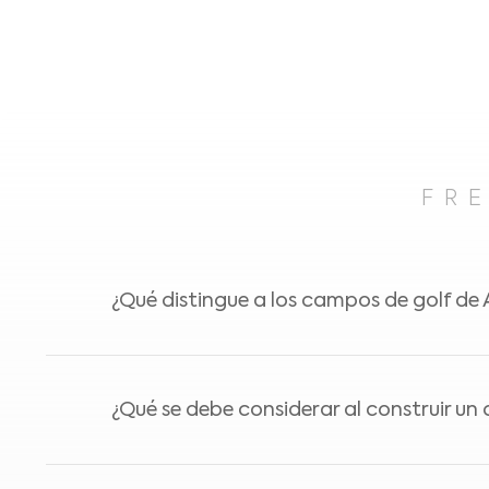
FR
¿Qué distingue a los campos de golf de 
Los campos de golf construidos con Avengr
¿Qué se debe considerar al construir u
ofrecen una experiencia de golf inigualable
césped y comodidades de primer nivel.