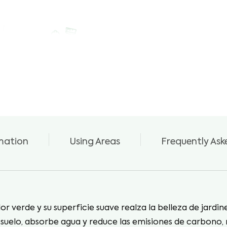
Fácil Mantenimiento
& Reparación
mation
Using Areas
Frequently Ask
Apariencia Natural
or verde y su superficie suave realza la belleza de jardin
del suelo, absorbe agua y reduce las emisiones de carbon