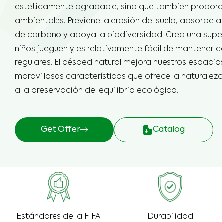
Cé
Césped de Tenis
Campos de Golf
estéticamente agradable, sino que también proporc
Du
ambientales. Previene la erosión del suelo, absorbe 
Cé
de carbono y apoya la biodiversidad. Crea una super
Césped de Golf
Pistas de Pádel
niños jueguen y es relativamente fácil de mantener c
Cé
regulares. El césped natural mejora nuestros espacios
Césped de Rugby
Campo de Cricket
Ex
maravillosas características que ofrece la naturalez
Art
a la preservación del equilibrio ecológico.
Césped de Criquet
Campo de Rugby
Al
Pr
Hierba Natural
Áreas de Paisaje
Get Offer
Catalog
Estándares de la FIFA
Durabilidad