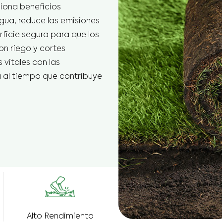
sped Artificial
iona beneficios
oGrass
agua, reduce las emisiones
sped Super C PR
ficie segura para que los
on riego y cortes
sped Super V PR
 vitales con las
clusive Césped
a al tiempo que contribuye
ificial
l Césped de Fútbol
oduct
Alto Rendimiento