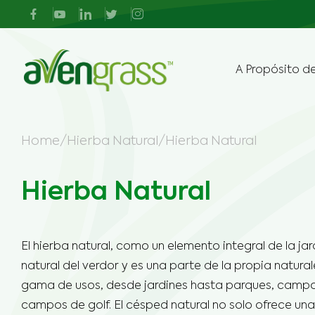
A Propósito d
Home
/
Hierba Natural
/
Hierba Natural
Cé
Campos de Fútbol
Cé
Césped de Fútbol
Cesped de Jardín
C
Americano
Cé
Cé
Hierba Natural
Diseño
Zona de Juegos para
Di
Hierba Híbrida
Campos de Fútbol
Niños
Al
Cé
Pr
V
Césped Campo
Cesped de Decorativa
Campo Multipropósito
Multipropósito
El hierba natural, como un elemento integral de la jar
Cé
Mo
natural del verdor y es una parte de la propia natura
Mantenimiento
Césped de Pádel
Pista de Tenis
Cé
gama de usos, desde jardines hasta parques, camp
Po
campos de golf. El césped natural no solo ofrece un