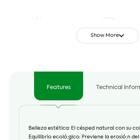
Show More
Alta Resistencia a los
Uso 24/7
Rayos UV
Features
Technical Infor
Respetuoso del
Uso Verano/Invierno
Medio Ambiente
Belleza estética: El césped natural con su col
Equilibrio ecoló;gico: Previene la erosió;n 