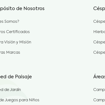
opósito de Nosotros
Césp
es Somos?
Céspe
ros Certificados
Hierb
a Visión y Misión
Céspe
ras Marcas
Céspe
ed de Paisaje
Área
d de Jardín
Campo
de Juegos para Niños
Campo