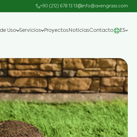
+90 (212) 678 13 13
info@avengrass.com
 de Uso
Servicios
Proyectos
Noticias
Contacto
ES
Fabricar
Proyectos llave en Mano