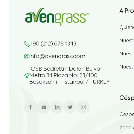
A Pr
Quién
Nuest
+90 (212) 678 13 13
Nuestr
info@avengrass.com
Nuest
IOSB Bedrettin Dalan Bulvarı
Metro 34 Plaza No: 23/100
Başakşehir – Istanbul / TURKEY
Césp
Cespe
Zona 