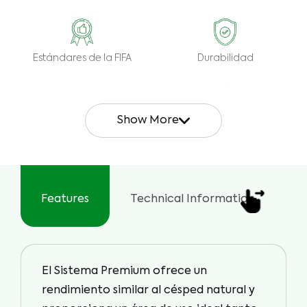
Estándares de la FIFA
Durabilidad
Show More
Alto Rendimiento
Alta Resistencia a los
Rayos UV
Features
Technical Information
U
Uso 24/7
Fácil Mantenimiento &
Reparación
El Sistema Premium ofrece un
Respetuoso del Medio
Uso Verano/Invierno
rendimiento similar al césped natural y
Ambiente