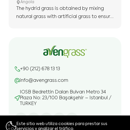
Angola
The hydrid grass is obtained by mixing
natural grass with artificial grass to ensure
the use of more robust and longer.
+90 (212) 678 13 13
info@avengrass.com
IOSB Bedrettin Dalan Bulvarı Metro 34
Plaza No: 23/100 Başakşehir – Istanbul /
TURKEY
Este sitio web utiliza cookies para prestar sus
servicios y analizar el tráfico.