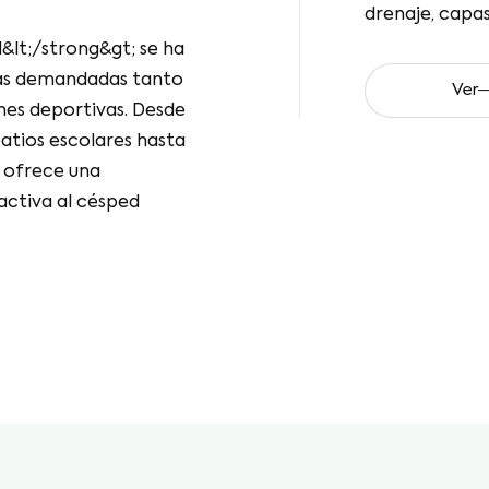
la instalación de césped art
seguridad.
 las soluciones
tos de
Ver
sde jardines de
olares hasta
co ofrece una
ractiva al
opósito de Nosotros
Césp