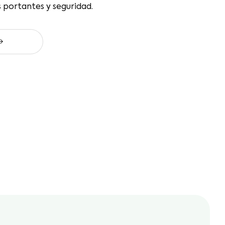
ificial, incluyendo drenaje, capas portantes y
ed Deportivo