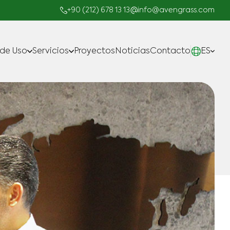
+90 (212) 678 13 13
info@avengrass.com
 de Uso
Servicios
Proyectos
Noticias
Contacto
ES
Fabricar
Proyectos llave en Mano