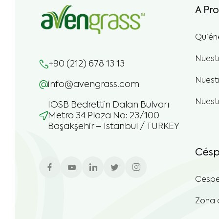
Quién
Nuest
+90 (212) 678 13 13
Nuestr
info@avengrass.com
Nuest
IOSB Bedrettin Dalan Bulvarı
Metro 34 Plaza No: 23/100
Başakşehir – Istanbul / TURKEY
Césp
Cespe
Zona 
Cespe