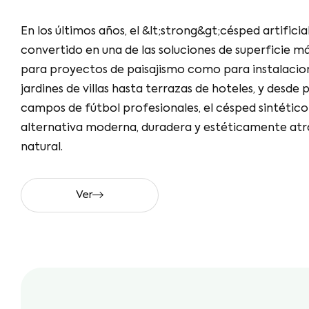
En los últimos años, el &lt;strong&gt;césped
artificial&lt;/strong&gt; se ha convertido en una de
de superficie más demandadas tanto para proyec
paisajismo como para instalaciones deportivas. De
villas hasta terrazas de hoteles, y desde patios esc
campos de fútbol profesionales, el césped sintéti
alternativa moderna, duradera y estéticamente at
césped natural.
Ver
A Pr