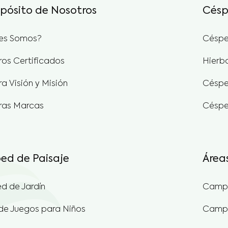
es Somos?
Céspe
ros Certificados
Hierb
a Visión y Misión
Céspe
ras Marcas
Céspe
ed de Paisaje
Área
d de Jardín
Campo
de Juegos para Niños
Campo
d de Decorativa
Campo