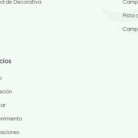
Pista 
Campo
cios
o
ación
car
nimiento
aciones