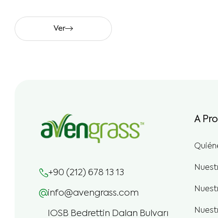
césped natural.
Ver
A Pr
Quién
Nuest
+90 (212) 678 13 13
Nuestr
info@avengrass.com
Nuest
IOSB Bedrettin Dalan Bulvarı
Metro 34 Plaza No: 23/100