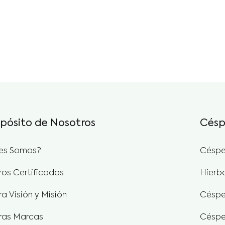
opósito de Nosotros
Césp
es Somos?
Céspe
ros Certificados
Hierb
a Visión y Misión
Céspe
ras Marcas
Céspe