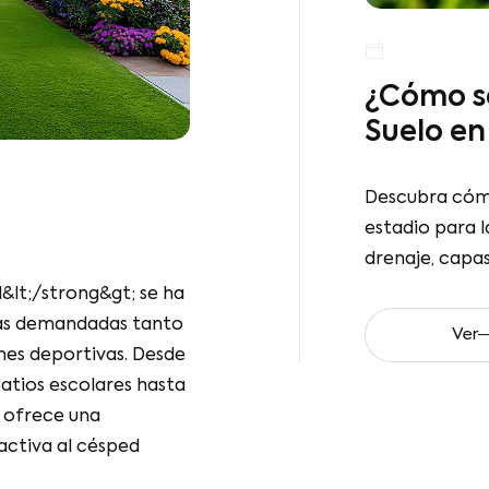
¿Cómo se Prep
Suelo en un E
Descubra cómo se prep
cial
la instalación de césp
seguridad.
una de las soluciones
Ver
royectos de
s. Desde jardines de
os escolares hasta
ntético ofrece una
te atractiva al