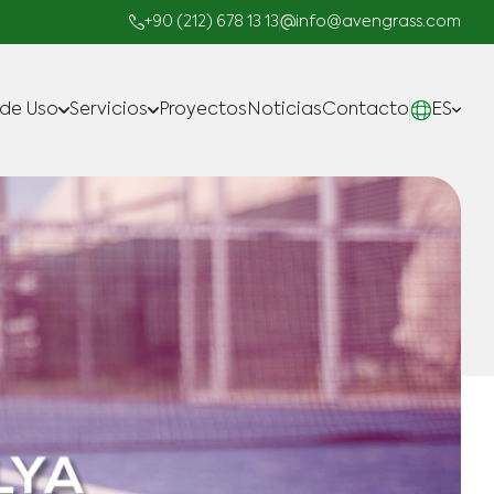
+90 (212) 678 13 13
info@avengrass.com
 de Uso
Servicios
Proyectos
Noticias
Contacto
ES
Fabricar
Proyectos llave en Mano