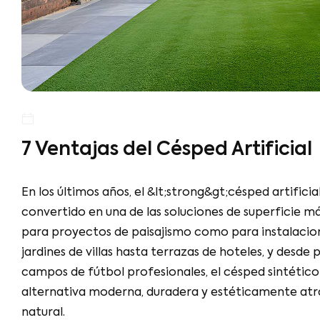
7 Ventajas del Césped Artifi
En los últimos años, el &lt;strong&gt;césped
artificial&lt;/strong&gt; se ha convertido en 
de superficie más demandadas tanto para p
paisajismo como para instalaciones deportiva
villas hasta terrazas de hoteles, y desde pati
campos de fútbol profesionales, el césped si
alternativa moderna, duradera y estéticamen