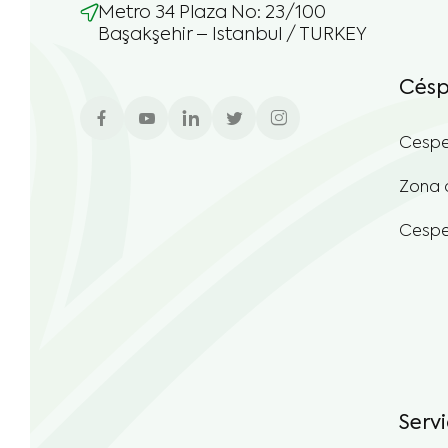
Başakşehir – Istanbul / TURKEY
Césp
Cespe
Zona 
Cespe
Servi
Diseñ