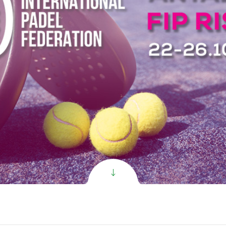
sped Artificial
oGrass
sped Super C PR
sped Super V PR
clusive Césped
ificial
l Césped de Fútbol
oduct