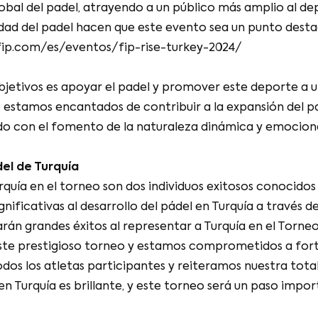
lobal del padel, atrayendo a un público más amplio al d
idad del padel hacen que este evento sea un punto dest
fip.com/es/eventos/fip-rise-turkey-2024/
bjetivos es apoyar el padel y promover este deporte a u
l, estamos encantados de contribuir a la expansión del p
 con el fomento de la naturaleza dinámica y emocionan
del de Turquía
rquía en el torneo son dos individuos exitosos conocidos
nificativas al desarrollo del pádel en Turquía a través de
n grandes éxitos al representar a Turquía en el Torneo 
este prestigioso torneo y estamos comprometidos a fort
dos los atletas participantes y reiteramos nuestra tota
 en Turquía es brillante, y este torneo será un paso imp